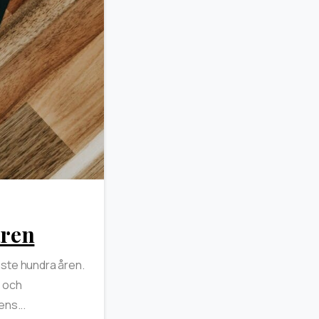
0
åren
aste hundra åren.
r och
ens...