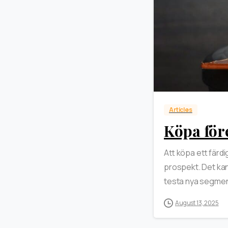
Articles
Köpa för
Att köpa ett färdig
prospekt. Det kan
testa nya segment
August 13, 2025