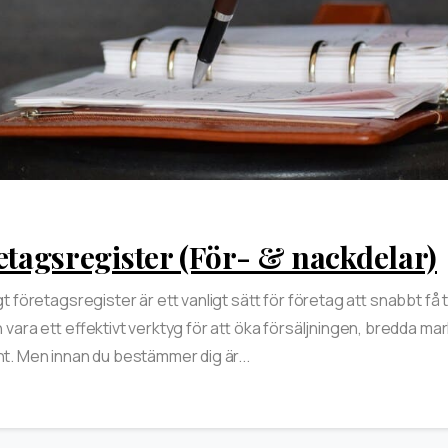
etagsregister (För- & nackdelar)
t företagsregister är ett vanligt sätt för företag att snabbt få til
 vara ett effektivt verktyg för att öka försäljningen, bredda ma
. Men innan du bestämmer dig är...