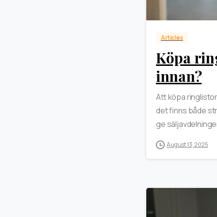
Articles
Köpa ring
innan?
Att köpa ringlist
det finns både str
ge säljavdelningen
August 13, 2025