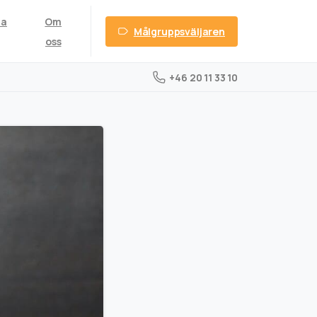
ta
Om
Målgruppsväljaren
oss
+46 20 11 33 10