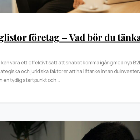
listor företag – Vad bör du tänk
or kan vara ett effektivt sätt att snabbt komma igång med nya B
ategiska och juridiska faktorer att ha i åtanke innan du investera
 en tydlig startpunkt och...