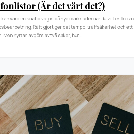
fonlistor (Är det värt det?)
r kan vara en snabb väg in på nya marknader när du vill testköra
bearbetning. Rätt gjort ger det tempo, träffsäkerhet och ett 
n. Men nyttan avgörs av två saker, hur...