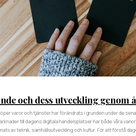
nde och dess utveckling genom 
köper varor och tjänster har förändrats i grunden under de sen
arknader till dagens digitala handelsplatser har både våra vano
ats av teknik, samhällsutveckling och kultur. För att förstå dag