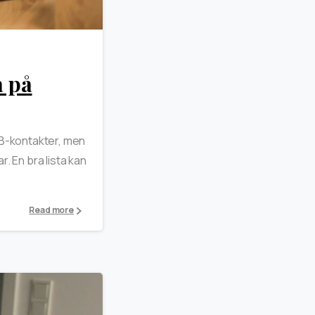
0
a på
2B-kontakter, men
r. En bra lista kan
Read more