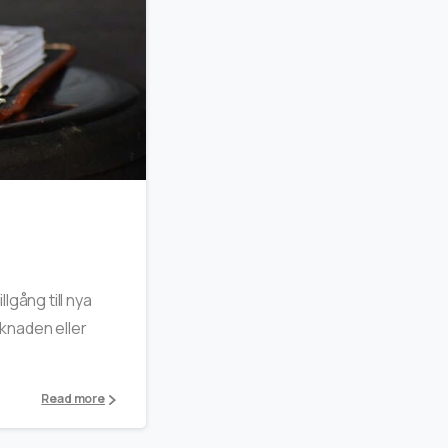
0
lgång till nya
rknaden eller
Read more