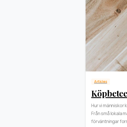
Articles
Köpbetee
Hur vi människor 
Från små lokala m
förväntningar form