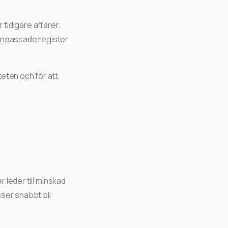
tidigare affärer.
anpassade register.
teten och för att
r leder till minskad
ser snabbt bli