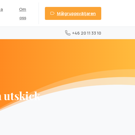
ta
Om
Målgruppsväljaren
oss
+46 20 11 33 10
h
utskick