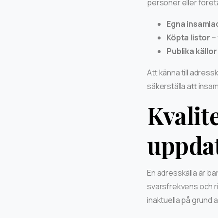
personer eller företa
Egna insamla
Köpta listor
– 
Publika källor
Att känna till adres
säkerställa att insam
Kvalit
uppda
En adresskälla är bar
svarsfrekvens och ri
inaktuella på grund a