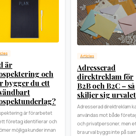
0
0
icles
Articles
d är
Adresserad
ospektering och
direktreklam för
r bygger du ett
B2B och B2C – så
vändbart
skiljer sig urvalet
ospektunderlag?
Adresserad direktreklam k
pektering är förarbetet
användas mot både företa
ett företag identifierar och
och privatpersoner, men e
mer möjliga kunder innan
bra urval byggs inte på s