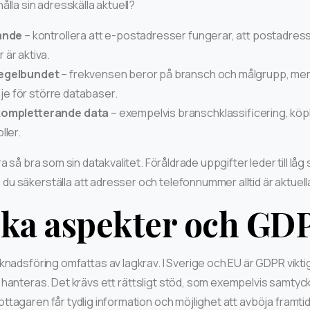
ålla sin adresskälla aktuell?
ande
– kontrollera att e-postadresser fungerar, att postadres
är aktiva.
egelbundet
– frekvensen beror på bransch och målgrupp, men k
inje för större databaser.
kompletterande data
– exempelvis branschklassificering, köph
ller.
a så bra som sin datakvalitet. Föråldrade uppgifter leder till lå
 du säkerställa att adresser och telefonnummer alltid är aktuell
ska aspekter och GD
knadsföring omfattas av lagkrav. I Sverige och EU är GDPR viktig
hanteras. Det krävs ett rättsligt stöd, som exempelvis samtyck
ottagaren får tydlig information och möjlighet att avböja framti