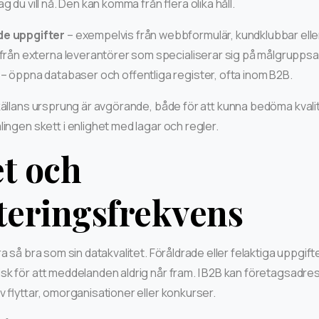
g du vill nå. Den kan komma från flera olika håll.
de uppgifter
– exempelvis från webbformulär, kundklubbar eller 
från externa leverantörer som specialiserar sig på målgrupps
– öppna databaser och offentliga register, ofta inom B2B.
skällans ursprung är avgörande, både för att kunna bedöma kvali
lingen skett i enlighet med lagar och regler.
et och
teringsfrekvens
a så bra som sin datakvalitet. Föråldrade eller felaktiga uppgifte
sk för att meddelanden aldrig når fram. I B2B kan företagsadres
v flyttar, omorganisationer eller konkurser.