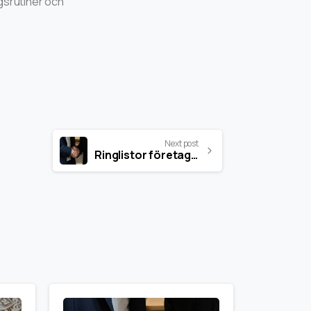
gsrutiner och
Next post
Ringlistor företag – Därför är premium nummer mer värdefulla