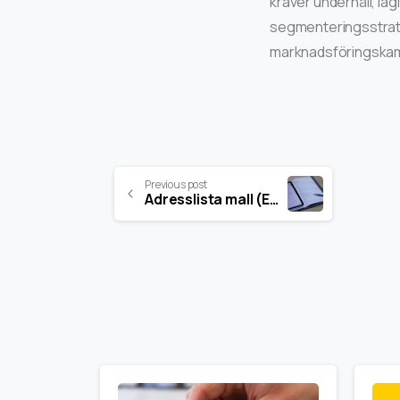
kräver underhåll, la
segmenteringsstrate
marknadsföringskam
Previous post
Adresslista mall (Exempel)