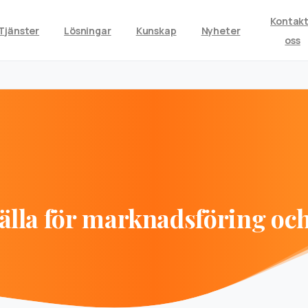
Kontak
Tjänster
Lösningar
Kunskap
Nyheter
oss
älla
för
marknadsföring
oc