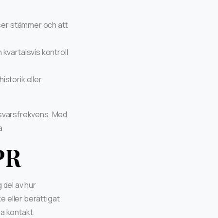
ser stämmer och att
vartalsvis kontroll
istorik eller
g svarsfrekvens. Med
a
PR
 del av hur
e eller berättigat
da kontakt.