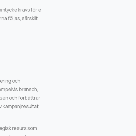
amtycke krävs för e-
na följas, särskilt
tering och
empelvis bransch,
sen och förbättrar
v kampanjresultat,
ategisk resurs som