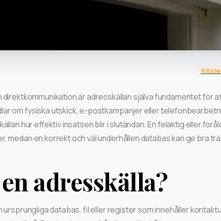
Article
 direktkommunikation är adresskällan själva fundamentet för at
lar om fysiska utskick, e-postkampanjer eller telefonbearbetn
llan hur effektiv insatsen blir i slutändan. En felaktig eller föråldr
r, medan en korrekt och väl underhållen databas kan ge bra tr
 en adresskälla?
 ursprungliga databas, fil eller register som innehåller kontaktup