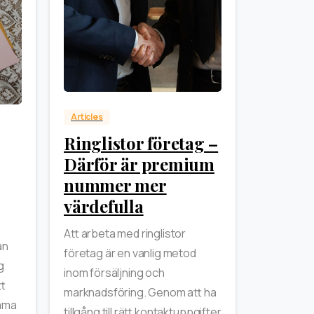
0
Articles
Ringlistor företag –
Därför är premium
nummer mer
värdefulla
Att arbeta med ringlistor
an
företag är en vanlig metod
g
inom försäljning och
tt
marknadsföring. Genom att ha
amma
tillgång till rätt kontaktuppgifter