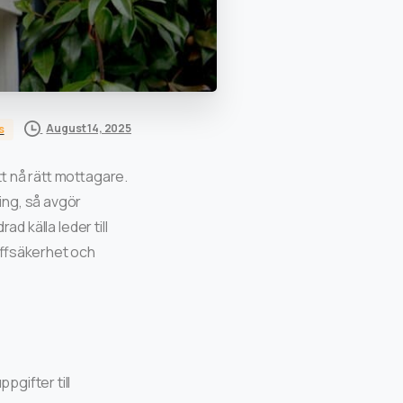
August 14, 2025
s
t nå rätt mottagare.
ing, så avgör
ad källa leder till
äffsäkerhet och
pgifter till