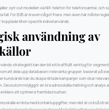
äller opt-out modellen via NIX-telefon för telefonsamtal, och s
ta fall. För B2B är kraven något friare, men även här måste regler
kopplade till en specifik individ används.
gisk användning av
källor
nvänds strategiskt kan den bli ett kraftfullt verktyg för segmen
nom att dela upp databasen i relevanta grupper, baserat på ex
ler kundvärde kan du skapa riktade kampanjer som ökar relevan
. Dessutom möjliggör en bra adresskälla mätning och analys a
et enklare att optimera framtida insatser.
dresskälla en lista med kontaktuppgifter, men det är också str