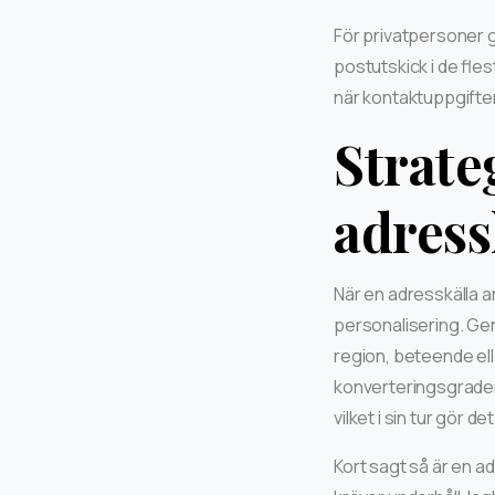
För privatpersoner g
postutskick i de fles
när kontaktuppgifter 
Strate
adress
När en adresskälla a
personalisering. Ge
region, beteende el
konverteringsgraden
vilket i sin tur gör d
Kort sagt så är en a