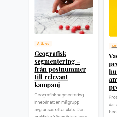
0
Articles
Art
Geografisk
Va
segmentering –
pr
från postnummer
hu
till relevant
an
kampanj
pr
Geografisk segmentering
Pros
innebär att en målgrupp
där 
avgränsas efter plats. Den
bedö
praktiska frågan är inte bara