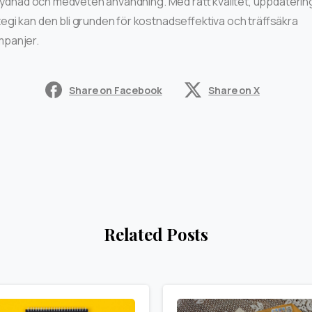
glydnad och medveten användning. Med rätt kvalitet, uppdaterin
gi kan den bli grunden för kostnadseffektiva och träffsäkra
panjer.
Share on Facebook
Share on X
Related Posts