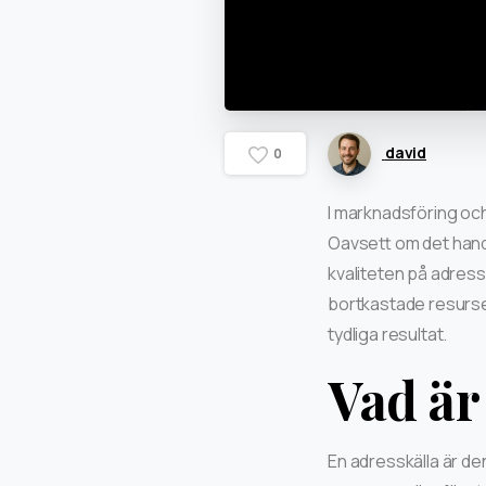
david
0
I marknadsföring och
Oavsett om det hand
kvaliteten på adresskä
bortkastade resurse
tydliga resultat.
Vad är
En adresskälla är den