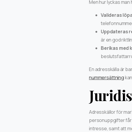
Men hur lyckas man h
Valideras löp
telefonnummer 
Uppdateras r
är en god riktl
Berikas med 
beslutsfattarro
En adresskälla är bar
nummersättning
kan
Juridi
Adresskällor för mar
personuppgifter får 
intresse, samt att m