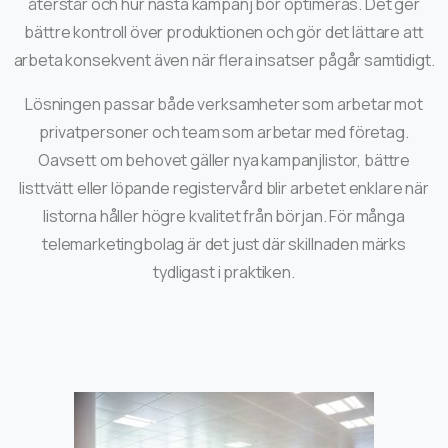
återstår och hur nästa kampanj bör optimeras. Det ger
bättre kontroll över produktionen och gör det lättare att
arbeta konsekvent även när flera insatser pågår samtidigt.
Lösningen passar både verksamheter som arbetar mot
privatpersoner och team som arbetar med företag.
Oavsett om behovet gäller nya kampanjlistor, bättre
listtvätt eller löpande registervård blir arbetet enklare när
listorna håller högre kvalitet från början. För många
telemarketingbolag är det just där skillnaden märks
tydligast i praktiken.