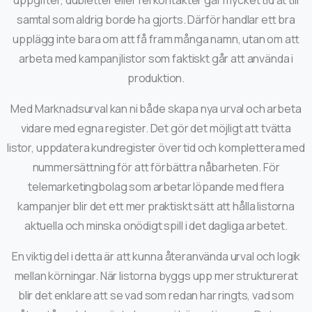
uppgifter, dubletter eller fel kontakter går mycket tid åt till
samtal som aldrig borde ha gjorts. Därför handlar ett bra
upplägg inte bara om att få fram många namn, utan om att
arbeta med kampanjlistor som faktiskt går att använda i
produktion.
Med Marknadsurval kan ni både skapa nya urval och arbeta
vidare med egna register. Det gör det möjligt att tvätta
listor, uppdatera kundregister över tid och komplettera med
nummersättning för att förbättra nåbarheten. För
telemarketingbolag som arbetar löpande med flera
kampanjer blir det ett mer praktiskt sätt att hålla listorna
aktuella och minska onödigt spill i det dagliga arbetet.
En viktig del i detta är att kunna återanvända urval och logik
mellan körningar. När listorna byggs upp mer strukturerat
blir det enklare att se vad som redan har ringts, vad som