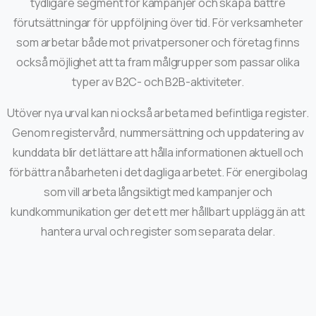
tydligare segment för kampanjer och skapa bättre
förutsättningar för uppföljning över tid. För verksamheter
som arbetar både mot privatpersoner och företag finns
också möjlighet att ta fram målgrupper som passar olika
typer av B2C- och B2B-aktiviteter.
Utöver nya urval kan ni också arbeta med befintliga register.
Genom registervård, nummersättning och uppdatering av
kunddata blir det lättare att hålla informationen aktuell och
förbättra nåbarheten i det dagliga arbetet. För energibolag
som vill arbeta långsiktigt med kampanjer och
kundkommunikation ger det ett mer hållbart upplägg än att
hantera urval och register som separata delar.