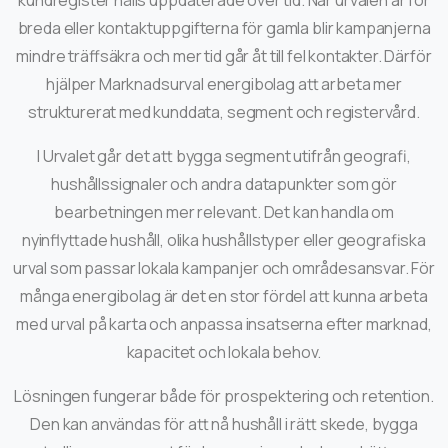
kundregister hålls uppdaterade över tid. När urvalen är för
breda eller kontaktuppgifterna för gamla blir kampanjerna
mindre träffsäkra och mer tid går åt till fel kontakter. Därför
hjälper Marknadsurval energibolag att arbeta mer
strukturerat med kunddata, segment och registervård.
I Urvalet går det att bygga segment utifrån geografi,
hushållssignaler och andra datapunkter som gör
bearbetningen mer relevant. Det kan handla om
nyinflyttade hushåll, olika hushållstyper eller geografiska
urval som passar lokala kampanjer och områdesansvar. För
många energibolag är det en stor fördel att kunna arbeta
med urval på karta och anpassa insatserna efter marknad,
kapacitet och lokala behov.
Lösningen fungerar både för prospektering och retention.
Den kan användas för att nå hushåll i rätt skede, bygga