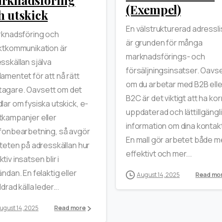
(Exempel)
h utskick
En välstrukturerad adressli
rknadsföring och
är grunden för många
ktkommunikation är
marknadsförings- och
sskällan själva
försäljningsinsatser. Oavs
amentet för att nå rätt
om du arbetar med B2B elle
tagare. Oavsett om det
B2C är det viktigt att ha kor
lar om fysiska utskick, e-
uppdaterad och lättillgängl
kampanjer eller
information om dina kontak
fonbearbetning, så avgör
En mall gör arbetet både m
iteten på adresskällan hur
effektivt och mer...
ktiv insatsen blir i
ändan. En felaktig eller
August 14, 2025
Read mo
ldrad källa leder...
ugust 14, 2025
Read more