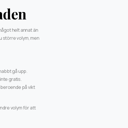
naden
 något helt annat än
ju större volym, men
nabbt gå upp.
inte gratis.
r beroende på vikt
indre volym för att