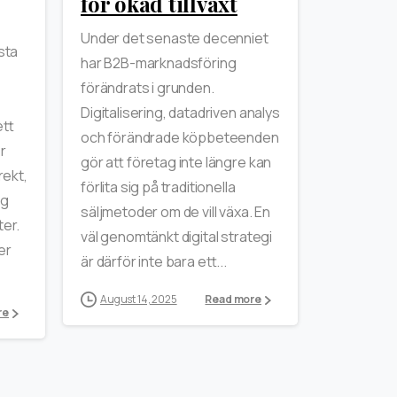
för ökad tillväxt
Under det senaste decenniet
sta
har B2B-marknadsföring
förändrats i grunden.
Digitalisering, datadriven analys
ett
och förändrade köpbeteenden
r
gör att företag inte längre kan
rekt,
förlita sig på traditionella
ig
säljmetoder om de vill växa. En
ter.
väl genomtänkt digital strategi
er
är därför inte bara ett...
August 14, 2025
Read more
re