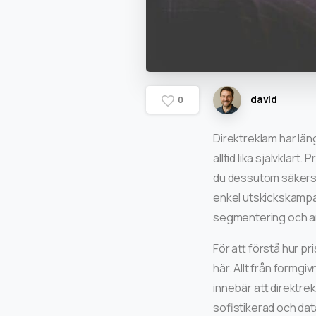
david
0
Direktreklam har läng
alltid lika självklar
du dessutom säkerstä
enkel utskickskampa
segmentering och an
För att förstå hur pr
här. Allt från formgiv
innebär att direktre
sofistikerad och da