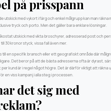
l på prisspann
e utskick med vykort i färg och enkel målgrupp kan man räkna me
lusive tryck och porto. Men det gäller bara enklare lösningar.
påkostat utskick med vikta broschyrer, adresserad post och per
ill 30 kronor styck, vissa fall även mer.
 till en specifik bransch eller ett geografiskt område där målgr
igare. Det beror på att de bästa adresserna ofta är dyrast, särs
er kund är i regel något högre. Det är därför viktigt att räkna 
ör en viss kampanj i alla steg i processen.
nar det sig med
reklam?