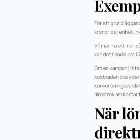
Exempe
För ett grundläggand
kronor per enhet, ink
Vill man ha ett mer 
kan det handla om 15 t
Om en kampanj riktas
kostnaden öka ytterl
konverteringsvärdet p
direktreklam kostar f
När lö
direkt