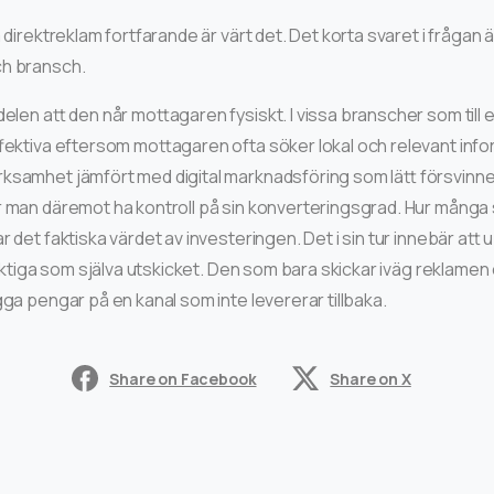
 direktreklam fortfarande är värt det. Det korta svaret i frågan ä
ch bransch.
delen att den når mottagaren fysiskt. I vissa branscher som till
ffektiva eftersom mottagaren ofta söker lokal och relevant info
samhet jämfört med digital marknadsföring som lätt försvinner 
r man däremot ha kontroll på sin konverteringsgrad. Hur många 
 det faktiska värdet av investeringen. Det i sin tur innebär att 
 viktiga som själva utskicket. Den som bara skickar iväg reklame
gga pengar på en kanal som inte levererar tillbaka.
Share on Facebook
Share on X