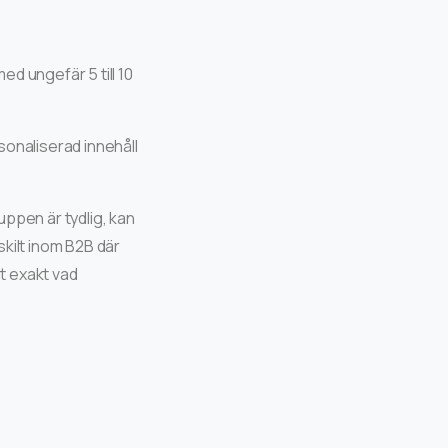
d ungefär 5 till 10
sonaliserad innehåll
uppen är tydlig, kan
kilt inom B2B där
ut exakt vad