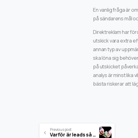
En vanlig fråga är om
på sändarens mål o
Direktreklam har för
utskick vara extra e
annan typ av uppmärk
ska löna sig behöve
på utskicket påverkar
analys är minst lika
bästa riskerar att lä
Previous post
Varför är leads så dyra?