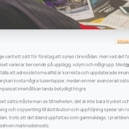
Article
e varit ett sätt för företag att synas i brevlådan, men vad det fa
t. Priset varierar beroende på upplägg, volym och målgrupp. Med
n
lla att adresslistorna alltid är korrekta och uppdaterade innan
nj kan kosta några tusenlappar, medan en mer avancerad sat
passat innehåll kan landa betydligt högre.
iset sätts måste man se till helheten, det är inte bara trycket 
ning och copywriting till distribution och uppföljning spelar sin rol
klam, trots att det ibland uppfattas som gammaldags, i praktiken
tadriven marknadsinsats.