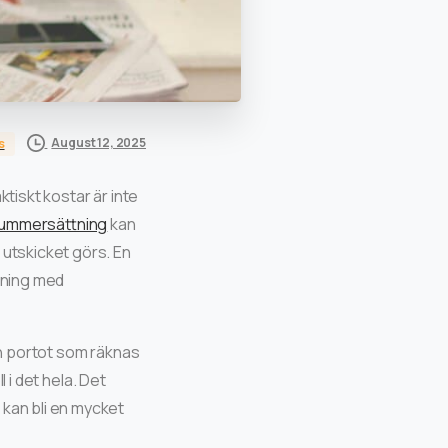
August 12, 2025
s
ktiskt kostar är inte
ummersättning
kan
 utskicket görs. En
sning med
och portot som räknas
l i det hela. Det
 kan bli en mycket