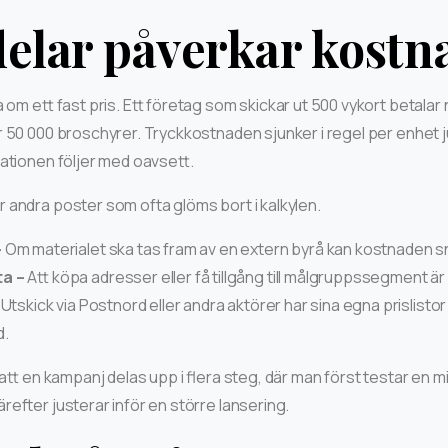
delar påverkar kost
a om ett fast pris. Ett företag som skickar ut 500 vykort betalar
 50 000 broschyrer. Tryckkostnaden sjunker i regel per enhet 
ationen följer med oavsett.
andra poster som ofta glöms bort i kalkylen.
–
Om materialet ska tas fram av en extern byrå kan kostnaden s
a –
Att köpa adresser eller få tillgång till målgruppssegment är 
Utskick via Postnord eller andra aktörer har sina egna prislisto
d.
 att en kampanj delas upp i flera steg, där man först testar en m
efter justerar inför en större lansering.