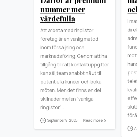
nummer mer
oc
värdefulla
I ma
dire
Att arbeta med ringlistor
adre
företag är en vanlig metod
fund
inom försäljning och
mot
marknadsföring. Genom att ha
hand
tillgång till rätt kontaktuppgifter
post
kan säljteam snabbt nå ut till
tele
potentiella kunder och boka
kval
möten. Men det finns en del
effe
skillnader mellan “vanliga
slut
ringlistor”...
förå
September 9, 2025
Read more
A