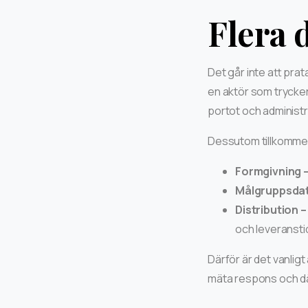
Flera 
Det går inte att prat
en aktör som trycker
portot och administr
Dessutom tillkommer 
Formgivning 
Målgruppsdat
Distribution –
och leveransti
Därför är det vanligt
mäta respons och där