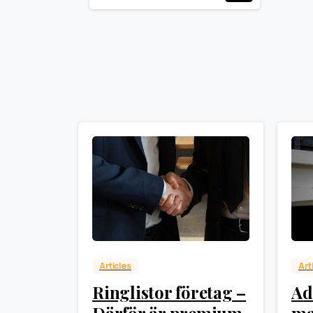
0
Articles
Art
Ringlistor företag –
Ad
Därför är premium
ma