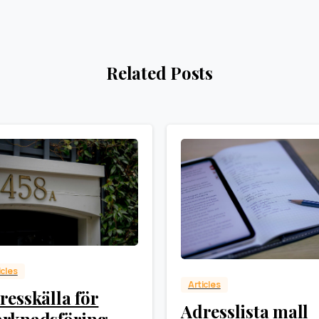
Related Posts
0
0
icles
Articles
resskälla för
Adresslista mall
rknadsföring