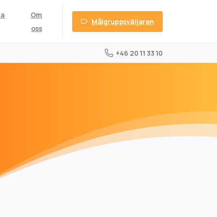
ta
Om
Målgruppsväljaren
oss
+46 20 11 33 10