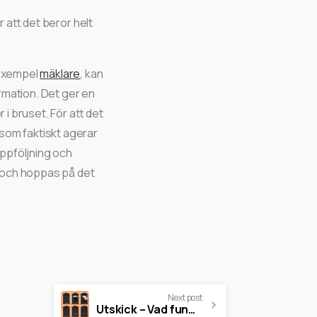
r att det beror helt
 exempel
mäklare
, kan
rmation. Det ger en
i bruset. För att det
som faktiskt agerar
uppföljning och
n och hoppas på det
Next post
Utskick – Vad fungerar bäst? (e-post, post eller sms?)