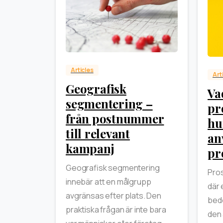
0
Articles
Art
Geografisk
Va
segmentering –
pr
från postnummer
hu
till relevant
an
kampanj
pr
Geografisk segmentering
Pros
innebär att en målgrupp
där 
avgränsas efter plats. Den
bedö
praktiska frågan är inte bara
den 