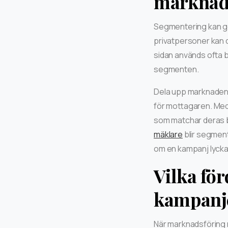
marknad
Segmentering kan gö
privatpersoner kan d
sidan används ofta 
segmenten.
Dela upp marknaden 
för mottagaren. Med
som matchar deras b
mäklare
blir segment
om en kampanj lyckas
Vilka fö
kampanj
När marknadsföring r