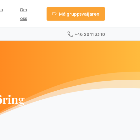
ta
Om
Målgruppsväljaren
oss
+46 20 11 33 10
öring