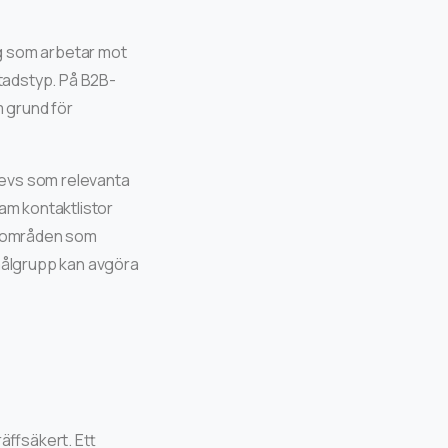
g som arbetar mot
stadstyp. På B2B-
 grund för
levs som relevanta
am kontaktlistor
m områden som
 målgrupp kan avgöra
äffsäkert. Ett