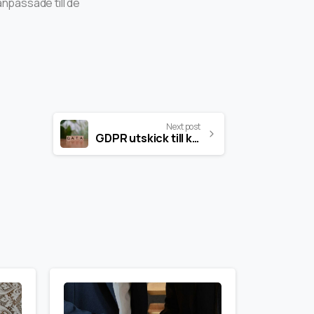
npassade till de
Next post
GDPR utskick till kunder (Vad gäller?)