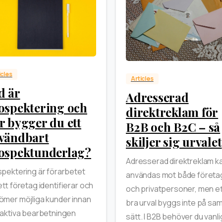
0
0
icles
Articles
d är
Adresserad
ospektering och
direktreklam för
r bygger du ett
B2B och B2C – så
vändbart
skiljer sig urvalet
ospektunderlag?
Adresserad direktreklam k
pektering är förarbetet
användas mot både företa
ett företag identifierar och
och privatpersoner, men e
mer möjliga kunder innan
bra urval byggs inte på s
aktiva bearbetningen
sätt. I B2B behöver du vanli