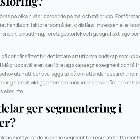
sföring?
ras på olika nivåer beroende på mål och målgrupp. För företa
et handla om faktorer som ålder, civilstånd, intressen eller bo
bransch, omsättning, företagsstorlek och geografiskt läge som
på det här sättet blir det lättare att utforma budskap som upp
 Målgruppsväljaren kan företag skapa egna segment och få fr
ehov utan att behöva lägga tid på omfattande research. Ino
ering särskilt viktigt, eftersom konkurrensen är hård och rätt
 eller inte.
rdelar ger segmentering i
er?
iktas mot tydligt definierade segment blir resultatet ofta mer tr