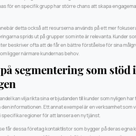
s för en specifik grupp har större chans att skapa engageman
nebär detta också att resurserna används på ett mer fokuserat
teringarna sprids ut på grupper som inte är relevanta. Kunder s
r beskriver ofta att de får en bättre förståelse för sina målg
som ligger närmare kundernas behov.
på segmentering som stöd 
gen
ndel kan vilja rikta sina erbjudanden till kunder som nyligen har 
en informationen. Ett annat exempel är en verksamhet som vill
 specifika regioner för att lansera en ny tjänst.
e får dessa företag kontaktlistor som bygger på deras egna kri