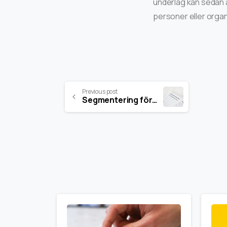
underlag kan sedan 
personer eller organi
Previous post
Segmentering företag – Vad ska man tänka på?