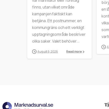
var människor eller företag
börj
finns, utan vilket område
en l
kampanjen faktiskt kan
kont
betjäna. Ett postnummer, en
vilk
kommungräns och ett verkligt
som
upptagningsområde beskriver
varf
olika saker. Valet behöver...
A
August 6, 2026
Read more
Tj