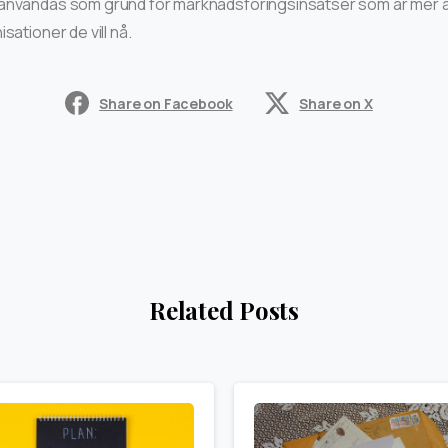
användas som grund för marknadsföringsinsatser som är mer a
sationer de vill nå.
Share on Facebook
Share on X
Related Posts