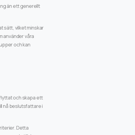
g än ett generellt
 sätt, vilket minskar
om använder våra
rupper och kan
i
flyttat och skapa ett
 nå beslutsfattare i
terier. Detta