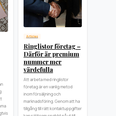
0
Articles
Ringlistor företag –
Därför är premium
nummer mer
värdefulla
Att arbeta med ringlistor
an
företag är en vanlig metod
g
inom försäljning och
tt
marknadsföring. Genom att ha
amma
tillgång till rätt kontaktuppgifter
gtvis
kan säljteam snabbt nå ut till