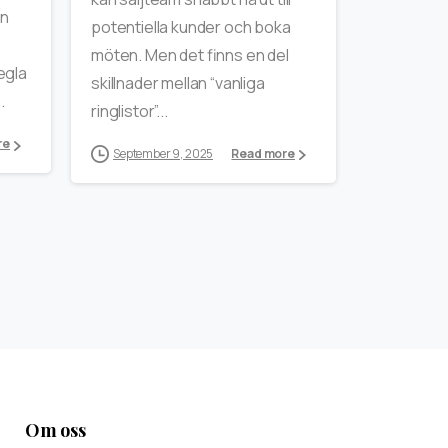
en
potentiella kunder och boka
möten. Men det finns en del
egla
skillnader mellan “vanliga
.
ringlistor”...
re
September 9, 2025
Read more
Om oss