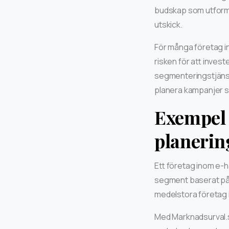
budskap som utforma
utskick.
För många företag in
risken för att inves
segmenteringstjänste
planera kampanjer 
Exempel 
planerin
Ett företag inom e-ha
segment baserat på d
medelstora företag i
Med Marknadsurval.s