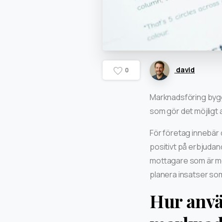
david
0
Marknadsföring bygg
som gör det möjligt 
För företag innebär d
positivt på erbjudan
mottagare som är mes
planera insatser som
Hur anv