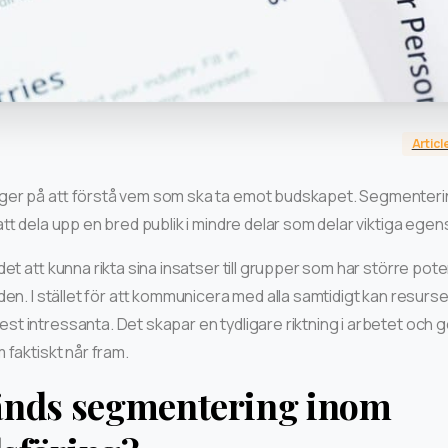
Articl
er på att förstå vem som ska ta emot budskapet. Segmenterin
att dela upp en bred publik i mindre delar som delar viktiga ege
et att kunna rikta sina insatser till grupper som har större poten
den. I stället för att kommunicera med alla samtidigt kan resur
t intressanta. Det skapar en tydligare riktning i arbetet och g
 faktiskt når fram.
änds segmentering inom