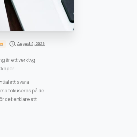
August 4, 2025
es
g är ett verktyg
nskaper.
tial att svara
serna fokuseras på de
ör det enklare att