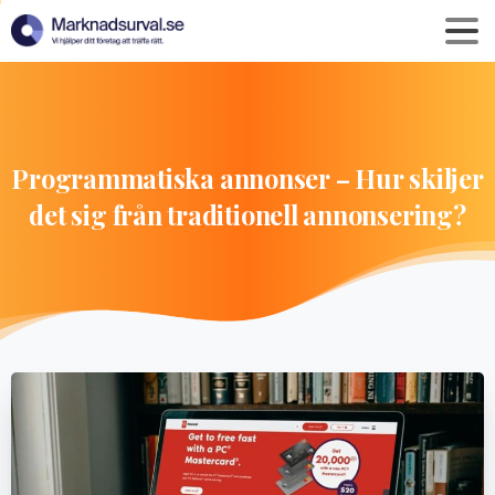
Programmatiska
annonser
–
Hur
skiljer
det
sig
från
traditionell
annonsering?