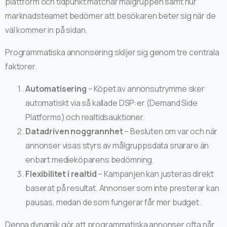
plattform och tidpunkt matchar målgruppen samt hur
marknadsteamet bedömer att besökaren beter sig när de
väl kommer in på sidan.
Programmatiska annonsering skiljer sig genom tre centrala
faktorer.
Automatisering
– Köpet av annonsutrymme sker
automatiskt via så kallade DSP:er (Demand Side
Platforms) och realtidsauktioner.
Datadriven noggrannhet
– Besluten om var och när
annonser visas styrs av målgruppsdata snarare än
enbart medieköparens bedömning.
Flexibilitet i realtid
– Kampanjen kan justeras direkt
baserat på resultat. Annonser som inte presterar kan
pausas, medan de som fungerar får mer budget.
Denna dynamik gör att programmatiska annonser ofta når