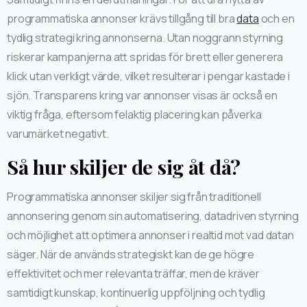
programmatiska annonser krävs tillgång till bra
data
och en
tydlig strategi kring annonserna. Utan noggrann styrning
riskerar kampanjerna att spridas för brett eller generera
klick utan verkligt värde, vilket resulterar i pengar kastade i
sjön. Transparens kring var annonser visas är också en
viktig fråga, eftersom felaktig placering kan påverka
varumärket negativt.
Så hur skiljer de sig åt då?
Programmatiska annonser skiljer sig från traditionell
annonsering genom sin automatisering, datadriven styrning
och möjlighet att optimera annonser i realtid mot vad datan
säger. När de används strategiskt kan de ge högre
effektivitet och mer relevanta träffar, men de kräver
samtidigt kunskap, kontinuerlig uppföljning och tydlig