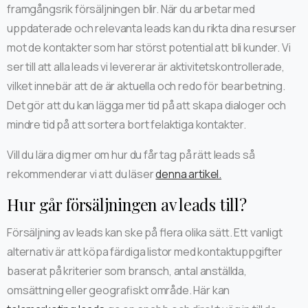
framgångsrik försäljningen blir. När du arbetar med
uppdaterade och relevanta leads kan du rikta dina resurser
mot de kontakter som har störst potential att bli kunder. Vi
ser till att alla leads vi levererar är aktivitetskontrollerade,
vilket innebär att de är aktuella och redo för bearbetning.
Det gör att du kan lägga mer tid på att skapa dialoger och
mindre tid på att sortera bort felaktiga kontakter.
Vill du lära dig mer om hur du får tag på rätt leads så
rekommenderar vi att du läser
denna artikel.
Hur går försäljningen av leads till?
Försäljning av leads kan ske på flera olika sätt. Ett vanligt
alternativ är att köpa färdiga listor med kontaktuppgifter
baserat på kriterier som bransch, antal anställda,
omsättning eller geografiskt område. Här kan