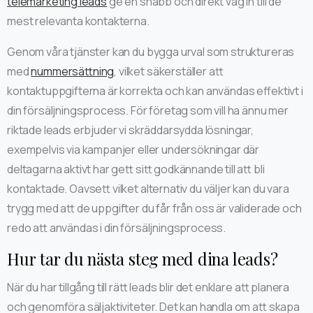
telemarketing leads
ge en snabb och direkt väg in till de
mest relevanta kontakterna.
Genom våra tjänster kan du bygga urval som struktureras
med
nummersättning
, vilket säkerställer att
kontaktuppgifterna är korrekta och kan användas effektivt i
din försäljningsprocess. För företag som vill ha ännu mer
riktade leads erbjuder vi skräddarsydda lösningar,
exempelvis via kampanjer eller undersökningar där
deltagarna aktivt har gett sitt godkännande till att bli
kontaktade. Oavsett vilket alternativ du väljer kan du vara
trygg med att de uppgifter du får från oss är validerade och
redo att användas i din försäljningsprocess.
Hur tar du nästa steg med dina leads?
När du har tillgång till rätt leads blir det enklare att planera
och genomföra säljaktiviteter. Det kan handla om att skapa