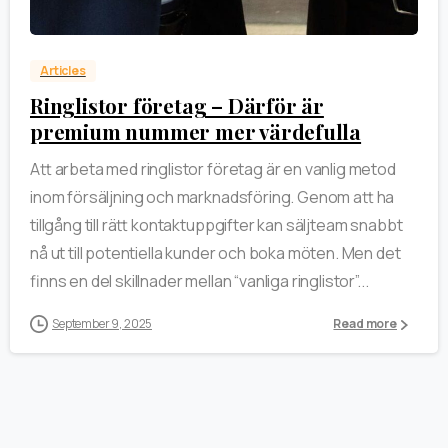
Articles
Ringlistor företag – Därför är
premium nummer mer värdefulla
Att arbeta med ringlistor företag är en vanlig metod
inom försäljning och marknadsföring. Genom att ha
tillgång till rätt kontaktuppgifter kan säljteam snabbt
nå ut till potentiella kunder och boka möten. Men det
finns en del skillnader mellan “vanliga ringlistor”...
September 9, 2025
Read more