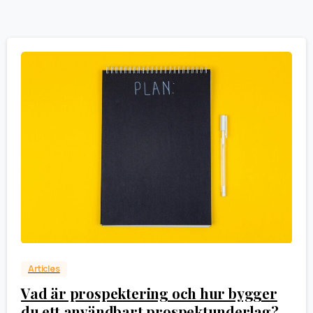
0
Articles
Vad är prospektering och hur bygger
du ett användbart prospektunderlag?