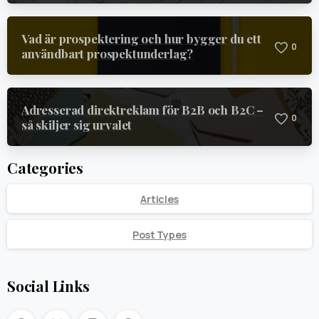
Vad är prospektering och hur bygger du ett
0
användbart prospektunderlag?
Adresserad direktreklam för B2B och B2C –
0
så skiljer sig urvalet
Categories
Articles
Post Types
Social Links